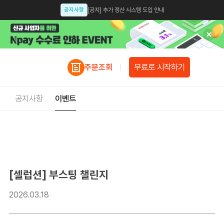
공지사항
[공지] 추가 정산 시스템 도입 안내
공지사항
[공지] 인스타샵, 카스샵 종료 안내
업데이트
[업데이트 안내] 모듈샵 업데이트 예정 안내
무료로 시작하기
주문조회
공지사항
[공지] 셀럽션 개인정보처리방침 개정 안내 [개정일: 2025.07.14]
공지사항
[공지] 인스타그램 앱에서 신용카드, 간편결제 설정 안내
공지사항
이벤트
공지사항
[공지]스룩페이 결제수단 선택 시 신용카드 필수 조건으로 변경
공지사항
[공지] 가품(위조상품) 모니터링 강화 및 주의.관리 공지
공지사항
[스룩페이 x 이니시스] 업계최초 3일 정산 오픈
공지사항
스룩페이 X 카카오싱크 오픈 안내
[셀럽션] 부스팅 챌린지
업데이트
스룩페이 간편결제 서비스 업데이트 안내
2026.03.18